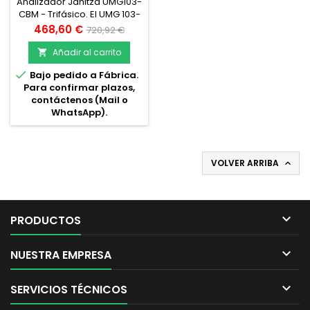
TRIFÁSICO
Analizador Janitza UMG103-
CBM - Trifásico. El UMG 103-
CBM es un dispositivo de
Precio
Precio
468,60 €
720,92 €
medición universal para
base
montaje en carril DIN en
Añadir al carrito

sistemas de distribución de

Bajo pedido a Fábrica.
baja tensión y se utiliza
Para confirmar plazos,
para medir y controlar las
contáctenos (Mail o
características eléctricas
WhatsApp).
en sistemas de distribución
de energía. Mide
armónicos hasta el 25avo
armónico.
VOLVER ARRIBA


PRODUCTOS

NUESTRA EMPRESA

SERVICIOS TÉCNICOS