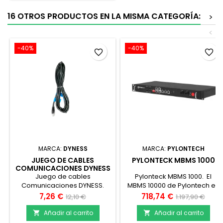
sobretensiones. Las baterías
16 OTROS PRODUCTOS EN LA MISMA CATEGORÍA:
>
AXE 5.0L se pueden conectar
en bloques de hasta 10
<
baterías en...
-40%
-40%
favorite_border
favorite_border
MARCA:
DYNESS
MARCA:
PYLONTECH
JUEGO DE CABLES
PYLONTECK MBMS 1000
COMUNICACIONES DYNESS
Juego de cables
Pylonteck MBMS 1000. El
Comunicaciones DYNESS.
MBMS 10000 de Pylontech es
Cables de comunicaciones
un master para paralelizar
Precio
Precio
Precio
Precio
7,26 €
718,74 €
12,10 €
1.197,90 €
Kit D
los BMS necesarios para la
base
base
conexión de las baterías de
Añadir al carrito
Añadir al carrito


litio de alto voltaje al inversor.