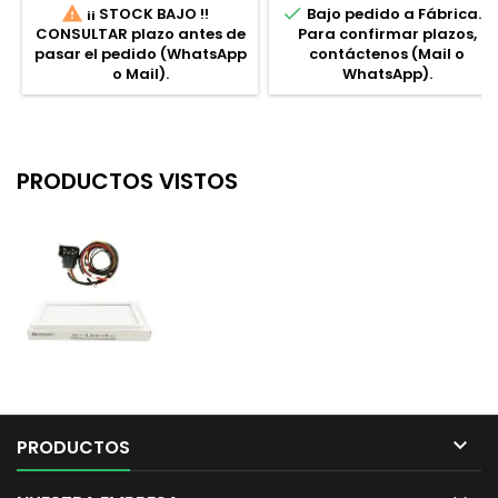


¡¡ STOCK BAJO !!
Bajo pedido a Fábrica.
Master BMS para montaje de
CONSULTAR plazo antes de
Para confirmar plazos,
más de 1 Powercube.
pasar el pedido (WhatsApp
contáctenos (Mail o
o Mail).
WhatsApp).
PRODUCTOS VISTOS

PRODUCTOS