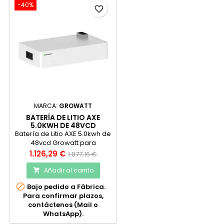
-40%
favorite_border
MARCA:
GROWATT
BATERÍA DE LITIO AXE
5.0KWH DE 48VCD
GROWATT PARA
Batería de Litio AXE 5.0kwh de
INVERSORES SPH Y SPF
48vcd Growatt para
inversores SPH y SPF. batería
Precio
Precio
1.126,29 €
1.877,16 €
de LiFePO4 sin cobalto con
base
capacidad de
Añadir al carrito

almacenamiento de 100Ah,

Bajo pedido a Fábrica.
con alta resistencia a los
Para confirmar plazos,
ciclos lo cual aumenta su
contáctenos (Mail o
vida util, así como arranque
WhatsApp).
suave para proteger al
sistema de las