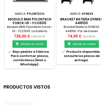
MARCA:
PYLONTECH
MARCA:
DYNESS
MODULO BMS PYLONTECH
BRACKET BATERÍA DYNESS
FORCE-H1 - FCO500
A48100
Modulo BMS Pylontech Force-
Bracket Batería DYNESS
H1 - FCO500. La batería
A48100. Par de bases
Pylontech Force H1 es la
metálicas (brackets) para
Precio
Precio
Precio
Precio
726,00 €
74,05 €
1.210,00 €
123,42 €
última versión en baterías de
apilamiento vertical (Dyness
base
base
alto voltaje suministradas por
Mounting Brackets) de
Añadir al carrito
Añadir al carrito


Pylontech. El nuevo sistema
baterías de litio Dyness


Bajo pedido a Fábrica.
Producto disponible,
diseñado, proporciona unas
modelo A48100 de 4.8kWh
Para confirmar plazos,
consulte los plazos de
conexiones fáciles para
(48V 100Ah). Incluye un par
contáctenos (Mail o
entrega.
reducir el tiempo de
de brackets para 1 batería
WhatsApp).
instalación, así como un
Dyness de litio solar 48V,
sistema modular que
modelo A48100.
permite una configuración
flexibles con un voltaje de
48V a 384V, y una...
PRODUCTOS VISTOS