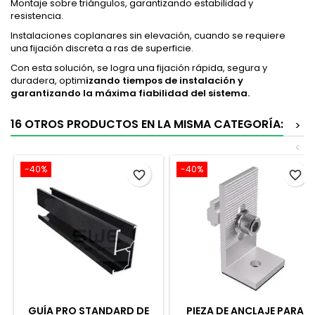
Montaje sobre triángulos, garantizando estabilidad y
resistencia.
Instalaciones coplanares sin elevación, cuando se requiere
una fijación discreta a ras de superficie.
Con esta solución, se logra una fijación rápida, segura y
duradera, optim
izando tiempos de instalación y
garantizando la máxima fiabilidad del sistema.
16 OTROS PRODUCTOS EN LA MISMA CATEGORÍA:
>
<
-40%
-40%
favorite_border
favorite_border
GUÍA PRO STANDARD DE
PIEZA DE ANCLAJE PARA