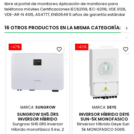
libre al portal de monitoreo Aplicación de monitoreo para
teléfonos móviles Certificaciones IEC62109, IEC-62116, VDE 0126,
VDE-AR-N 4105, AS4777, EN50549 5 años de garantía estándar
16 OTROS PRODUCTOS EN LA MISMA CATEGORÍA:
>
<
-47%
-40%
favorite_border
favorite_border
MARCA:
SUNGROW
MARCA:
DEYE
SUNGROW SH5.0RS
INVERSOR HÍBRIDO DEYE
INVERSOR HÍBRIDO
SUN-5K MONOFASICO
MONOFÁSICO 5 KW, 2
SG05
Sungrow SH5.0RS Inversor
5Inversor Híbrido Deye Sun-
MPPT
Híbrido monofásico 5 kw, 2
5k MONOFASICO SG05.