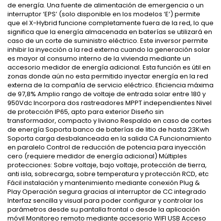
de energía. Una fuente de alimentación de emergencia o un
interruptor ‘EPS’ (solo disponible en los modelos ‘E’) permite
que el X-Hybrid funcione completamente fuera de la red, lo que
significa que la energía almacenada en baterías se utilizará en
caso de un corte de suministro eléctrico. Este inversor permite
inhibir la inyección a la red externa cuando la generación solar
es mayor al consumo interno de la vivienda mediante un
accesorio medidor de energía adicional. Esta función es útil en
zonas donde aún no esta permitido inyectar energía en la red
externa de la compañía de servicio eléctrico. Eficiencia máxima
de 97,8% Amplio rango de voltaje de entrada solar entre 180 y
950Vdc Incorpora dos rastreadores MPPT independientes Nivel
de protección IP65, apto para exterior Diseño sin
transformador, compacto y liviano Respaldo en caso de cortes
de energía Soporta banco de baterías de litio de hasta 23Kwh
Soporta carga desbalanceada en la salida CA Funcionamiento
en paralelo Control de reducción de potencia para inyección
cero (requiere medidor de energía adicional) Múltiples
protecciones: Sobre voltaje, bajo voltaje, protección de tierra,
anti isla, sobrecarga, sobre temperatura y protección RCD, etc
Fácil instalación y mantenimiento mediante conexión Plug &
Play Operación segura gracias al interruptor de CC integrado
Interfaz sencilla y visual para poder configurar y controlar los
parámetros desde su pantalla frontal o desde la aplicación
móvil Monitoreo remoto mediante accesorio WIFI USB Acceso